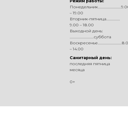
Режим работы:
Понедельник...........................9.
– 19.00
Вторник-пятница................
9.00 – 18.00
Выходной день:
............................суббота
Воскресенье............................8
– 14.00
Санитарный день:
последняя пятница
месяца
0+